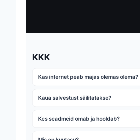
KKK
Kas internet peab majas olemas olema?
Kaua salvestust säilitatakse?
Kes seadmeid omab ja hooldab?
Mis on kuutasu?