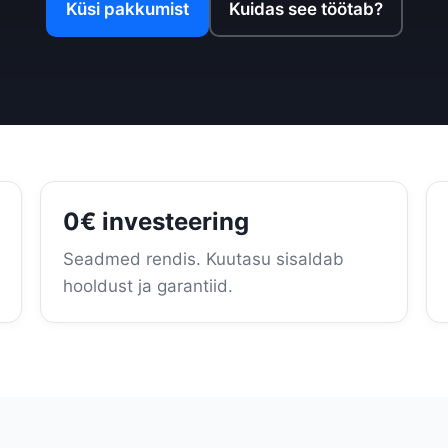
Küsi pakkumist
Kuidas see töötab?
0€ investeering
Seadmed rendis. Kuutasu sisaldab
hooldust ja garantiid.