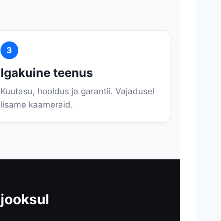
3
Igakuine teenus
Kuutasu, hooldus ja garantii. Vajadusel
lisame kaameraid.
jooksul