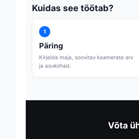
Kuidas see töötab?
1
Päring
Kirjelda maja, soovitav kaamerate arv
ja asukohad.
Võta ü