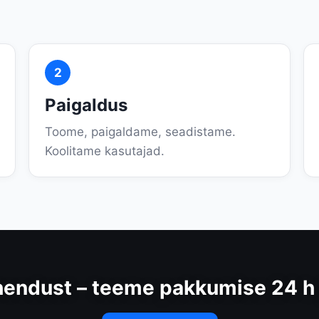
2
Paigaldus
Toome, paigaldame, seadistame.
Koolitame kasutajad.
hendust – teeme pakkumise 24 h 