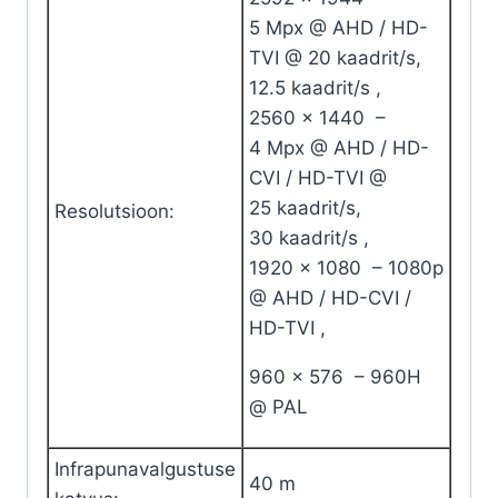
mm
5
Mpx
@
AHD
/
HD-
quantity
TVI
@ 20
kaadrit/s
,
12.5
kaadrit/s
,
2560 x 1440 –
4
Mpx
@
AHD
/
HD-
CVI
/
HD-TVI
@
25
kaadrit/s
,
Resolutsioon
:
30
kaadrit/s
,
1920 x 1080 –
1080p
@
AHD
/
HD-CVI
/
HD-TVI
,
960 x 576 –
960H
@
PAL
Infrapunavalgustuse
40 m