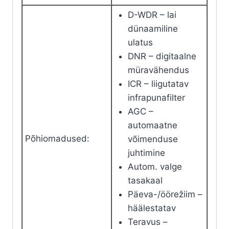
D-WDR – lai
dünaamiline
ulatus
DNR – digitaalne
müravähendus
ICR – liigutatav
infrapunafilter
AGC –
automaatne
Põhiomadused
:
võimenduse
juhtimine
Autom. valge
tasakaal
Päeva-/öörežiim –
häälestatav
Teravus –