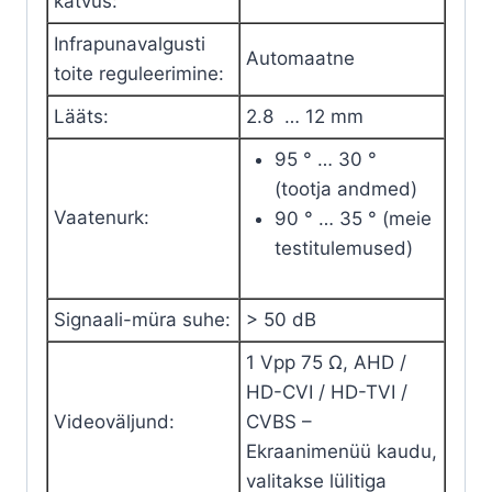
katvus
:
Infrapunavalgusti
Automaatne
toite reguleerimine
:
Lääts
:
2.8 … 12 mm
95 ° … 30 °
(tootja andmed)
Vaatenurk
:
90 ° … 35 ° (meie
testitulemused)
Signaali-müra suhe
:
> 50
dB
1
Vpp
75 Ω,
AHD
/
HD-CVI
/
HD-TVI
/
Videoväljund
:
CVBS
–
Ekraanimenüü kaudu
,
valitakse lülitiga