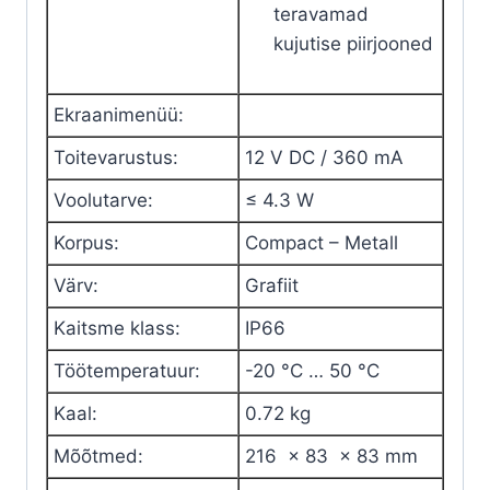
teravamad
kujutise piirjooned
Ekraanimenüü
:
Toitevarustus
:
12 V
DC
/ 360 mA
Voolutarve
:
≤ 4.3 W
Korpus
:
Compact – Metall
Värv
:
Grafiit
Kaitsme klass
:
IP66
Töötemperatuur
:
-20 °C … 50 °C
Kaal
:
0.72 kg
Mõõtmed
:
216 x 83 x 83 mm