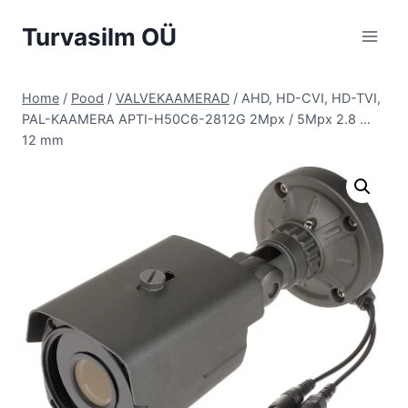
Skip
Turvasilm OÜ
to
content
Home
/
Pood
/
VALVEKAAMERAD
/
AHD, HD-CVI, HD-TVI,
PAL-KAAMERA APTI-H50C6-2812G 2Mpx / 5Mpx 2.8 …
12 mm