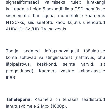
signaaliformaadi valimiseks tuleb juhtkangi
kallutada ja hoida 5 sekundit ilma OSD menüüsse
sisenemata. Kui signaal muudetakse kaameras
NTSC-ks, siis seetõttu kaob kujutis ühendatud
AHD/HD-CVI/HD-TVI salvestis.
Tootja andmed infrapunavalgusti tööulatuse
kohta sõltuvad välistingimsutest (nähtavus, õhu
läbipaistvus, keskkond, seinte värvid, s.t
peegeldused). Kaamera vastab kaitseklassile
IP66.
Tähelepanu!
Kaamera on tehases seadistatud
lahutusvõimele 2 Mpx (1080p).