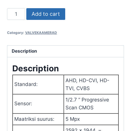
AHD,
Add to cart
HD-
CVI,
Category:
VALVEKAAMERAD
HD-
TVI,
PAL-
Description
KAAMERA
Description
APTI-
H50C6-
AHD
,
HD-CVI
,
HD-
2812G
Standard
:
TVI
,
CVBS
2Mpx
/
1/2.7 ” Progressive
Sensor
:
5Mpx
Scan CMOS
2.8
Maatriksi suurus
:
5
Mpx
...
12
2592 x 1944 –