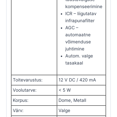
kompenseerimine
ICR – liigutatav
infrapunafilter
AGC –
automaatne
võimenduse
juhtimine
Autom. valge
tasakaal
Toitevarustus
:
12 V
DC
/ 420 mA
Voolutarve
:
< 5 W
Korpus
:
Dome, Metall
Värv
:
Valge