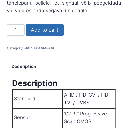
tähelepanu sellele, et signaal võib peegelduda
või võib esineda segavaid signaale.
AHD,
Add to cart
HD-
CVI,
Category:
VALVEKAAMERAD
HD-
TVI,
PAL-
Description
KAAMERA
Description
BCS-
B-
AHD
/
HD-CVI
/
HD-
MK22800-
Standard
:
TVI
/
CVBS
B
-
1/2.9 ” Progressive
Sensor
:
1080p
Scan CMOS
2.8