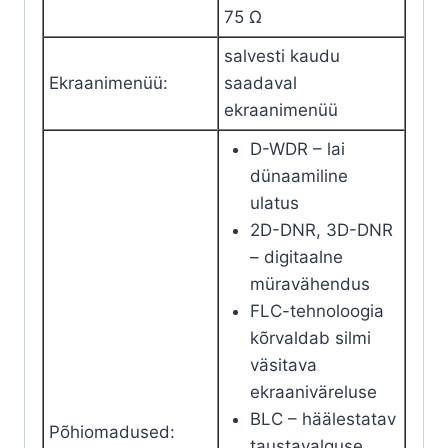
75 Ω
salvesti kaudu
Ekraanimenüü
:
saadaval
ekraanimenüü
D-WDR – lai
dünaamiline
ulatus
2D-DNR, 3D-DNR
– digitaalne
müravähendus
FLC-tehnoloogia
kõrvaldab silmi
väsitava
ekraaniväreluse
BLC – häälestatav
Põhiomadused
:
taustavalguse