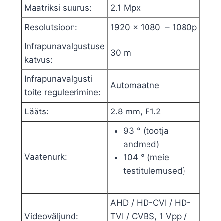
Maatriksi suurus
:
2.1
Mpx
mm
BCS
Resolutsioon
:
1920 x 1080 –
1080p
BASIC
Infrapunavalgustuse
30 m
quantity
katvus
:
Infrapunavalgusti
Automaatne
toite reguleerimine
:
Lääts
:
2.8 mm, F1.2
93 ° (tootja
andmed)
Vaatenurk
:
104 ° (meie
testitulemused)
AHD
/
HD-CVI
/
HD-
Videoväljund
:
TVI
/
CVBS
, 1
Vpp
/