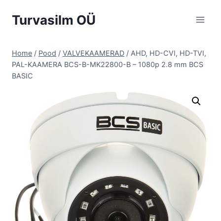
Skip
Turvasilm OÜ
to
content
Home
/
Pood
/
VALVEKAAMERAD
/
AHD, HD-CVI, HD-TVI,
PAL-KAAMERA BCS-B-MK22800-B – 1080p 2.8 mm BCS
BASIC