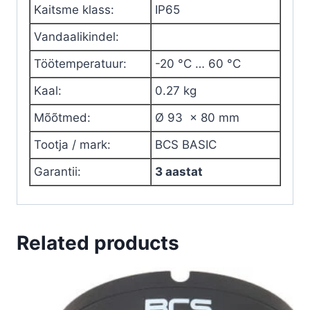
Kaitsme klass
:
IP65
Vandaalikindel
:
Töötemperatuur
:
-20 °C … 60 °C
Kaal
:
0.27 kg
Mõõtmed
:
Ø 93 x 80 mm
Tootja / mark
:
BCS BASIC
Garantii
:
3 aastat
Related products