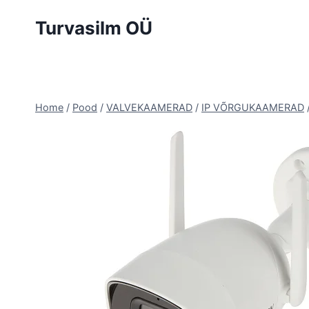
Skip
Turvasilm OÜ
to
content
Home
/
Pood
/
VALVEKAAMERAD
/
IP VÕRGUKAAMERAD