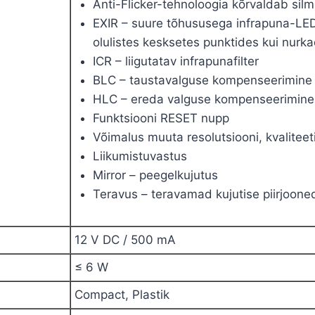
Anti-Flicker-tehnoloogia kõrvaldab silm
EXIR – suure tõhususega infrapuna-LEDi
olulistes kesksetes punktides kui nurk
ICR – liigutatav infrapunafilter
BLC – taustavalguse kompenseerimine
HLC – ereda valguse kompenseerimine 
Funktsiooni RESET nupp
Võimalus muuta resolutsiooni, kvaliteeti,
Liikumistuvastus
Mirror – peegelkujutus
Teravus – teravamad kujutise piirjoone
12 V
DC
/ 500 mA
≤ 6 W
Compact, Plastik