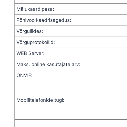
Mälukaardipesa
:
Põhivoo kaadrisagedus
:
Võrguliides
:
Võrguprotokollid
:
WEB Server
:
Maks. online kasutajate arv
:
ONVIF
:
Mobiiltelefonide tugi
: