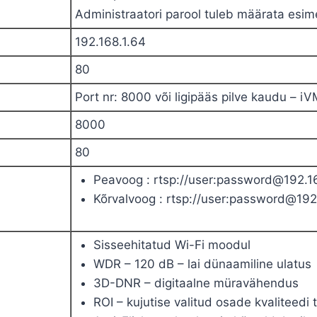
Administraatori parool tuleb määrata esime
192.168.1.64
80
Port nr: 8000 või ligipääs pilve kaudu – 
8000
80
Peavoog : rtsp://user:password@192.1
Kõrvalvoog : rtsp://user:password@192
Sisseehitatud Wi-Fi moodul
WDR – 120 dB – lai dünaamiline ulatus
3D-DNR – digitaalne müravähendus
ROI – kujutise valitud osade kvaliteedi