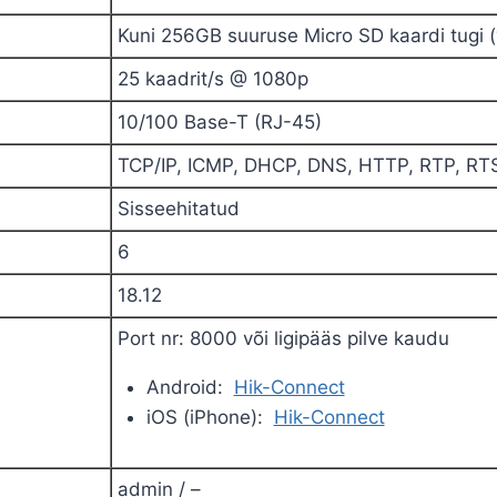
Kuni 256GB suuruse Micro SD kaardi tugi (
25
kaadrit/s
@
1080p
10/100 Base-T
(RJ-45)
TCP/IP
, ICMP, DHCP, DNS, HTTP, RTP, RT
Sisseehitatud
6
18.12
Port nr: 8000 või ligipääs pilve kaudu
Android:
Hik-Connect
iOS (iPhone):
Hik-Connect
admin / –