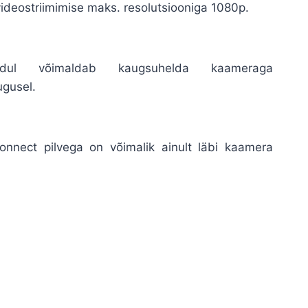
 videostriimimise maks. resolutsiooniga 1080p.
odul võimaldab kaugsuhelda kaameraga
gusel.
nnect pilvega on võimalik ainult läbi kaamera