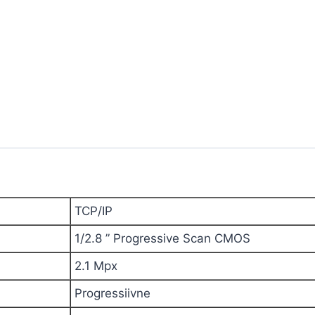
Fi
-
1080p
2.8
mm
Hikvision
quantity
TCP/IP
1/2.8 ” Progressive Scan CMOS
2.1
Mpx
Progressiivne