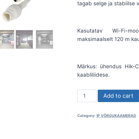
tagab selge ja stabiilse
Kasutatav Wi-Fi-mo
maksimaalselt 120 m kau
Märkus: ühendus Hik-Co
kaabliliidese.
IP-
Add to cart
KAAMERA
DS-
Category:
IP VÕRGUKAAMERAD
2CV2021G2-
IDW1(D)
Wi-