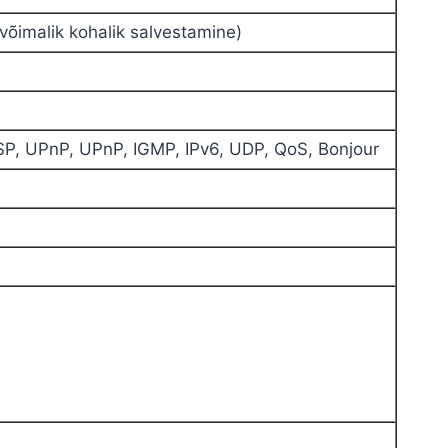
võimalik kohalik salvestamine)
SP, UPnP, UPnP, IGMP,
IPv6
, UDP, QoS, Bonjour