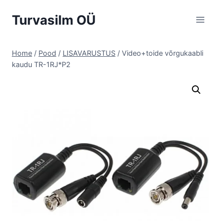
Skip
Turvasilm OÜ
to
content
Home
/
Pood
/
LISAVARUSTUS
/
Video+toide võrgukaabli
kaudu TR-1RJ*P2