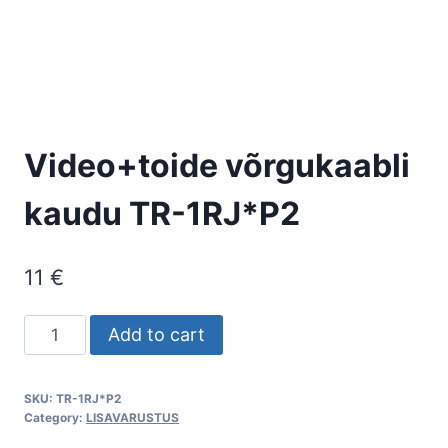
Video+toide võrgukaabli
kaudu TR-1RJ*P2
11
€
Video+toide
Add to cart
võrgukaabli
kaudu
SKU:
TR-1RJ*P2
TR-
Category:
LISAVARUSTUS
1RJ*P2