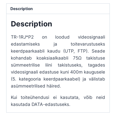
quantity
Description
Description
TR-1RJ*P2 on loodud videosignaali
edastamiseks ja toitevarustuseks
keerdpaarkaabli kaudu (UTP, FTP). Seade
kohandab koaksiaalkaabli 75Ω takistuse
sümmeetrilise liini takistuseks, tagades
videosignaali edastuse kuni 400m kaugusele
(5. kategooria keerdpaarkaabel) ja välistab
asümmeetrilised häired.
Kui toiteühendusi ei kasutata, võib neid
kasutada DATA-edastuseks.